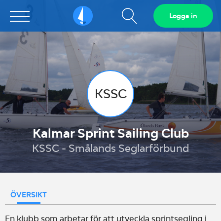
Visa
Logga in
Sailarena
sökfält
KSSC
Kalmar Sprint Sailing Club
KSSC - Smålands Seglarförbund
ÖVERSIKT
En klubb som arbetar för att utveckla sprintsegling i