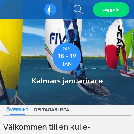
Visa
Logga in
Sailarena
sökfält
2026
18 - 19
JAN
Kalmars januarirace
ÖVERSIKT
DELTAGARLISTA
Välkommen till en kul e-