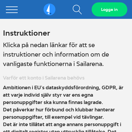
Visa
Logga in
Sailarena
sökfält
Instruktioner
Klicka på nedan länkar för att se
instruktioner och information om de
vanligaste funktionerna i Sailarena.
Varför ett konto i Sailarena behövs
Ambitionen i EU's dataskyddsförordning, GDPR, är
att varje individ själv styr var ens egna
personuppgifter ska kunna finnas lagrade.
Det påverkar hur förbund och klubbar hanterar
personuppgifter, till exempel vid tävlingar.
Det är inte tillåtet att ange annans personuppgift i
ett digitalt register utan uttrycklig tillåtelse. Det