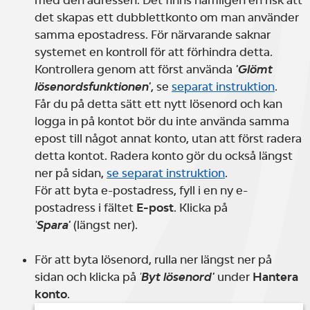
med den adressen. Det finns nämligen en risk att
det skapas ett dubblettkonto om man använder
samma epostadress. För närvarande saknar
systemet en kontroll för att förhindra detta.
Kontrollera genom att först använda
'Glömt
lösenordsfunktionen'
, se
separat instruktion
.
Får du på detta sätt ett nytt lösenord och kan
logga in på kontot bör du inte använda samma
epost till något annat konto, utan att först radera
detta kontot. Radera konto gör du också längst
ner på sidan,
se separat instruktion
.
För att byta e-postadress, fyll i en ny e-
postadress i fältet
E-post
. Klicka på
'
Spara'
(längst ner).
För att byta lösenord, rulla ner längst ner på
sidan och klicka på
'
Byt lösenord'
under
Hantera
konto
.