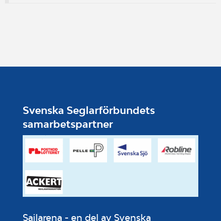
Svenska Seglarförbundets
samarbetspartner
Sailarena - en del av Svenska