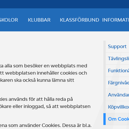
SKOLOR
KLUBBAR
KLASSFÖRBUND
INFORMAT
Support
Tävlingsl
ska alla som besöker en webbplats med
Funktion
m att webbplatsen innehåller cookies och
aren ska också kunna lämna sitt
Färgnivå
Användar
es används för att hålla reda på
ökare eller inloggad, så att webbplatsen
Köpvillko
Om Cook
rena som använder Cookies. Dessa är bl.a.