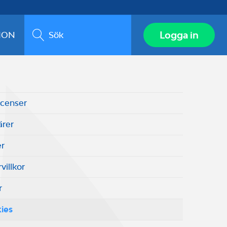
Sök
Logga in
ION
icenser
ärer
er
villkor
r
ies