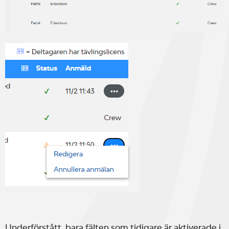
Underförstått, bara fälten som tidigare är aktiverade i