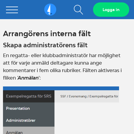
Visa
Logga in
Sailarena
sökfält
Arrangörens interna fält
Skapa administratörens fält
En regatta- eller klubbadministratör har möjlighet
att
för
varje anmäld deltagare kunna ange
kommentarer i fem olika rubriker. Fälten aktiveras i
fliken
'Anmälan'
: