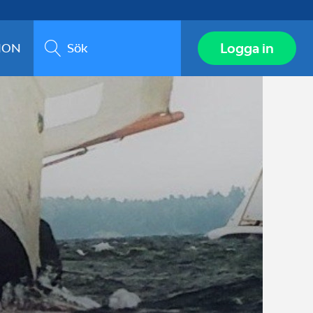
Sök
Logga in
ION