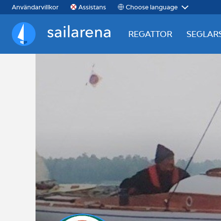
Choose language
Användarvillkor
Assistans
REGATTOR
SEGLAR
Sailarena