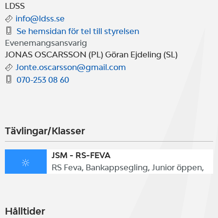
särskilt respektera de allmänna
LDSS
info@ldss.se
råden om att hålla avstånd under
Se hemsidan för tel till styrelsen
helgen.
Evenemangsansvarig
JONAS OSCARSSON (PL) Göran Ejdeling (SL)
Jonte.oscarsson@gmail.com
070-253 08 60
Tävlingar/Klasser
JSM - RS-FEVA
RS Feva, Bankappsegling, Junior öppen,
Hålltider