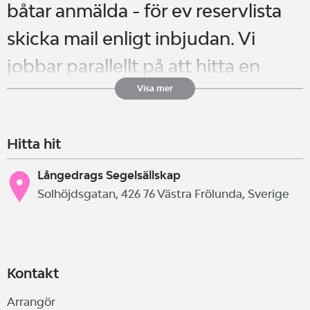
båtar anmälda - för ev reservlista
skicka mail enligt inbjudan. Vi
jobbar parallellt på att hitta en
lösning för fler deltagare!
Visa mer
Hitta hit
JSM för RS-FEVA ÖPPENKLASS
helgen 26-27 September på LDSS.
Långedrags Segelsällskap
Solhöjdsgatan, 426 76 Västra Frölunda, Sverige
Långedrag
Vissa anpassningar för att inte
bidraga till covid-19 spridningen i
Kontakt
samhället. Vi ber därför alla att
Arrangör