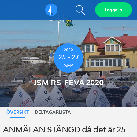
Visa
Logga in
Sailarena
sökfält
2020
25 - 27
SEP
JSM RS-FEVA 2020
ÖVERSIKT
DELTAGARLISTA
ANMÄLAN STÄNGD då det är 25