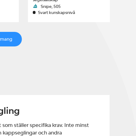
Snipe, 505
Svart kunskapsnivå
emang
gling
 som ställer specifika krav. Inte minst
m kappseglingar och andra