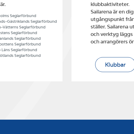
är.
klubbaktiviteter.
Sailarena är en di
olms Seglarförbund
utgångspunkt från
ds–Gästriklands Seglarförbund
ställer. Sailarena
–Vätterns Seglarförbund
stens Seglarförbund
och verktyg läggs
nlands Seglarförbund
och arrangörers ö
bottens Seglarförbund
 Läns Seglarförbund
ötlands Seglarförbund
Klubbar