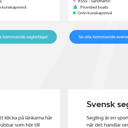
KSSS - Sandhamn
S
n kunskapsnivå
Provided boats
Grön kunskapsnivå
la kommande seglarläger
Se alla kommande even
Svensk se
t klicka på länkarna här
Segling är en sport
ubbar som hör till
när det handlar o