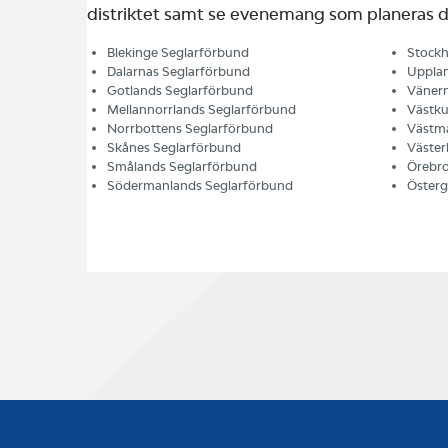
distriktet samt se evenemang som planeras d
Blekinge Seglarförbund
Stockh
Dalarnas Seglarförbund
Upplan
Gotlands Seglarförbund
Vänern
Mellannorrlands Seglarförbund
Västku
Norrbottens Seglarförbund
Västma
Skånes Seglarförbund
Väster
Smålands Seglarförbund
Örebro
Södermanlands Seglarförbund
Österg