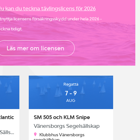
u kan du teckna tävlingslicens för 2026
tnyttja licensens försäkringsskydd under hela 2026 -
eckna tidigt.
Läs mer om licensen
Regatta
7 - 9
AUG
lantic
SM 505 och KLM Snipe
Vänersborgs Segelsällskap
Kungliga Svenska Segel Sällskapet
Klubbhus Vänersborgs
segelsällskap