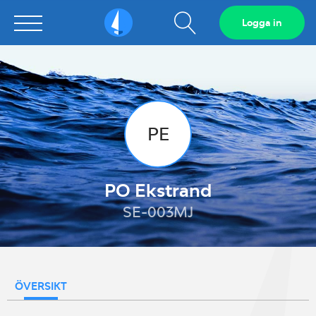
Visa
Logga in
Sailarena
sökfält
PE
PO Ekstrand
SE-003MJ
ÖVERSIKT