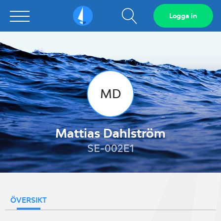
Visa
Logga in
Sailarena
sökfält
MD
Mattias Dahlström
SE-002E1
ÖVERSIKT