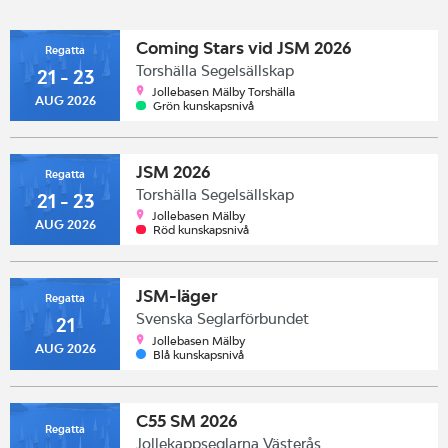
Coming Stars vid JSM 2026
Regatta
Torshälla Segelsällskap
21 - 23
Jollebasen Mälby Torshälla
AUG 2026
Grön kunskapsnivå
JSM 2026
Regatta
Torshälla Segelsällskap
21 - 23
Jollebasen Mälby
AUG 2026
Röd kunskapsnivå
JSM-läger
Regatta
Svenska Seglarförbundet
21
Jollebasen Mälby
AUG 2026
Blå kunskapsnivå
C55 SM 2026
Regatta
Jollekappseglarna Västerås