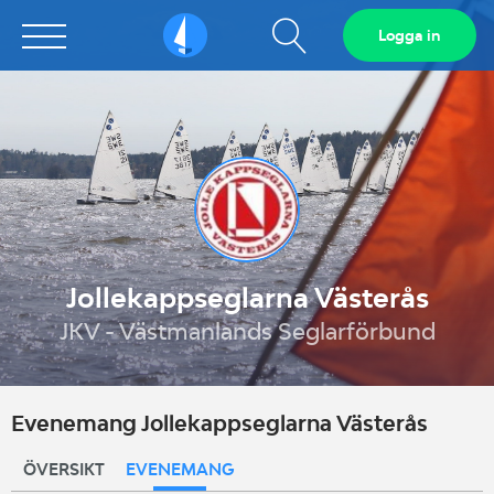
Visa
Logga in
Sailarena
sökfält
Jollekappseglarna Västerås
JKV - Västmanlands Seglarförbund
Evenemang Jollekappseglarna Västerås
ÖVERSIKT
EVENEMANG