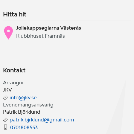
Hitta hit
Jollekappseglarna Västerås
Klubbhuset Framnäs
Kontakt
Arrangör
JKV
info@jkv.se
Evenemangsansvarig
Patrik Björklund
patrik.bjrklund@gmail.com
0701808553