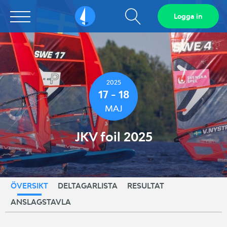
Visa
Logga in
Sailarena
sökfält
2025
17 - 18
MAJ
JKV foil 2025
ÖVERSIKT
DELTAGARLISTA
RESULTAT
ANSLAGSTAVLA