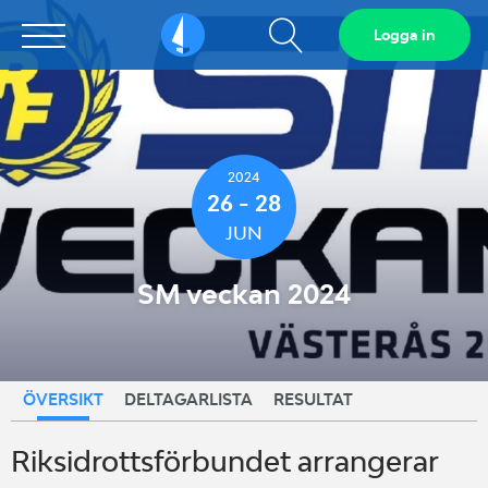
Visa
Logga in
Sailarena
sökfält
2024
26 - 28
JUN
SM veckan 2024
ÖVERSIKT
DELTAGARLISTA
RESULTAT
Riksidrottsförbundet arrangerar