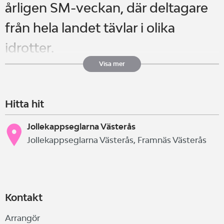
årligen SM-veckan, där deltagare
från hela landet tävlar i olika
idrotter.
Det är en fantastisk möjlighet för
Visa mer
idrottare att visa upp sina
Hitta hit
färdigheter i sin sport och
samtidigt ha möjlighet att se och
Jollekappseglarna Västerås
Jollekappseglarna Västerås, Framnäs Västerås
träffa deltagare som utövar andra
idrotter. För idrottsintresserade är
det ett tillfälle att följa spännande
Kontakt
tävlingar, och för värdstaden
Arrangör