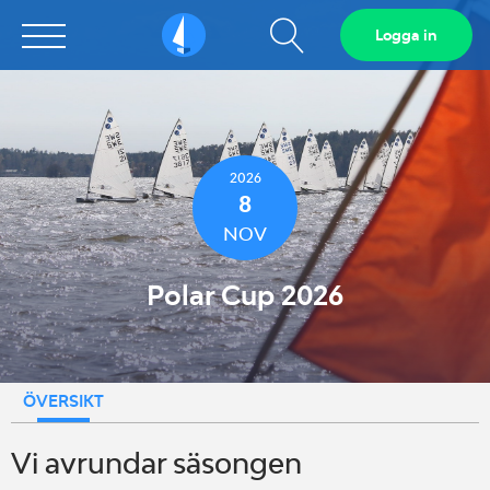
Visa
Logga in
Sailarena
sökfält
2026
8
NOV
Polar Cup 2026
ÖVERSIKT
Vi avrundar säsongen