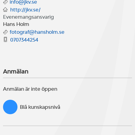
info@jkv.se
http://jkv.se/
Evenemangsansvarig
Hans Holm
fotograf@hansholm.se
0707344254
Anmälan
Anmälan är inte öppen
Blå kunskapsnivå