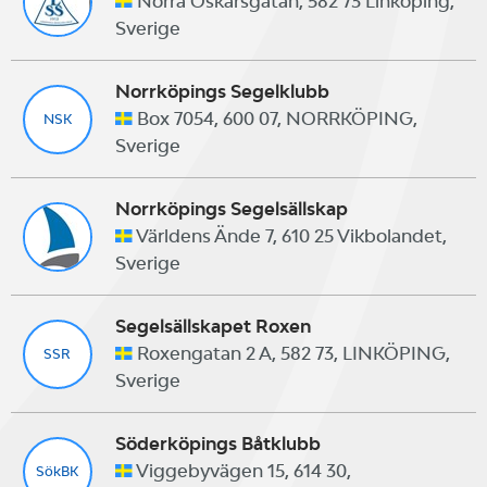
Norra Oskarsgatan, 582 73 Linköping,
Sverige
Norrköpings Segelklubb
Box 7054, 600 07, NORRKÖPING,
NSK
Sverige
Norrköpings Segelsällskap
Världens Ände 7, 610 25 Vikbolandet,
Sverige
Segelsällskapet Roxen
Roxengatan 2 A, 582 73, LINKÖPING,
SSR
Sverige
Söderköpings Båtklubb
Viggebyvägen 15, 614 30,
SökBK