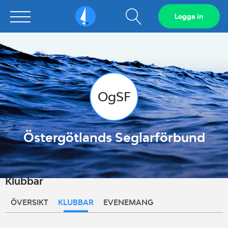
Visa
Logga in
Sailarena
sökfält
OgSF
Östergötlands Seglarförbund
Klubbar
ÖVERSIKT
KLUBBAR
EVENEMANG