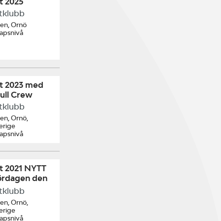
t 2025
tklubb
ken, Ornö
kapsnivå
t 2023 med
ull Crew
tklubb
en, Ornö,
erige
kapsnivå
t 2021 NYTT
rdagen den
i
tklubb
en, Ornö,
erige
kapsnivå