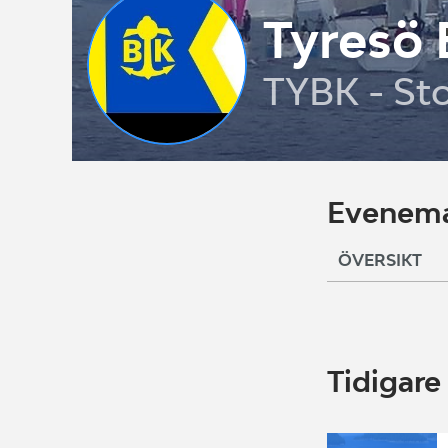
Tyresö 
TYBK - St
Evenema
ÖVERSIKT
Tidigar