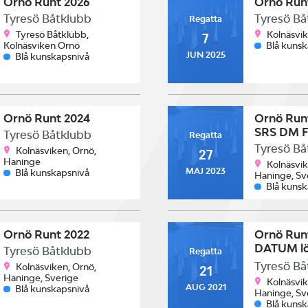
Ornö Runt 2026
Ornö Run
Tyresö Båtklubb
Tyresö Bå
Regatta
Tyresö Båtklubb,
Kolnäsvi
7
Kolnäsviken Ornö
Blå kuns
JUN 2025
Blå kunskapsnivå
Ornö Runt 2024
Ornö Run
SRS DM F
Tyresö Båtklubb
Regatta
Tyresö Bå
Kolnäsviken, Ornö,
27
Haninge
Kolnäsvik
MAJ 2023
Blå kunskapsnivå
Haninge, Sv
Blå kuns
Ornö Runt 2022
Ornö Run
DATUM lö
Tyresö Båtklubb
Regatta
21 august
Tyresö Bå
Kolnäsviken, Ornö,
21
Haninge, Sverige
Kolnäsvik
AUG 2021
Blå kunskapsnivå
Haninge, Sv
Blå kuns