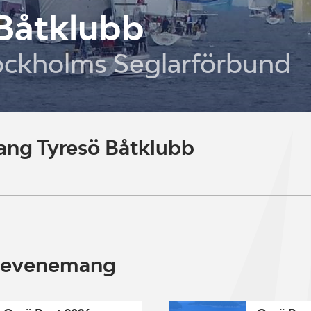
Båtklubb
ockholms Seglarförbund
ng Tyresö Båtklubb
e evenemang