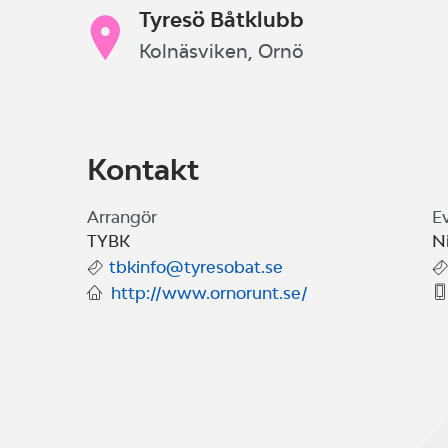
Tyresö Båtklubb
Kolnäsviken, Ornö
Kontakt
Arrangör
E
TYBK
Ni
tbkinfo@tyresobat.se
http://www.ornorunt.se/