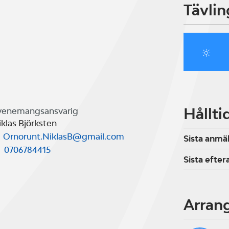
Tävlin
Hållti
venemangsansvarig
klas Björksten
Ornorunt.NiklasB@gmail.com
Sista anmä
0706784415
Sista efte
Arran