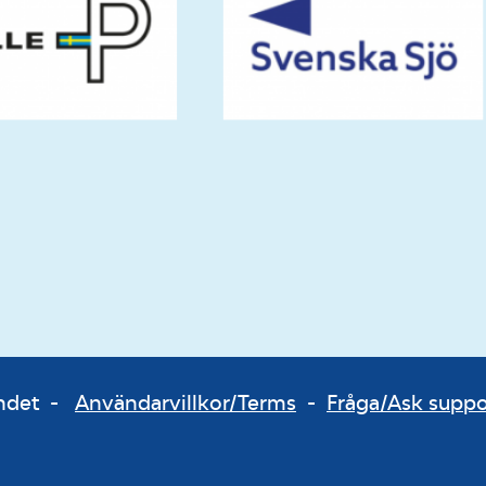
bundet -
Användarvillkor/Terms
-
Fråga/Ask supp