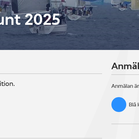
unt 2025
Anmä
tion.
Anmälan är
Blå