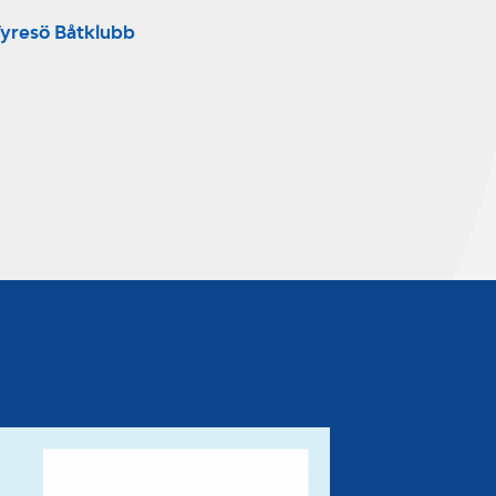
yresö Båtklubb