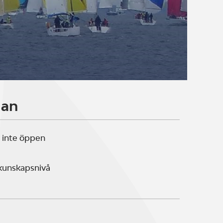
lan
 inte öppen
 kunskapsnivå