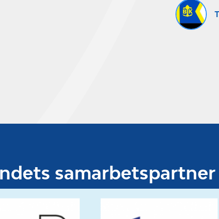
T
undets samarbetspartner