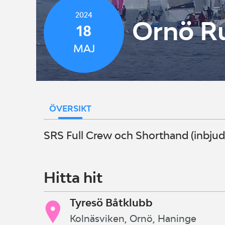
2024
Ornö R
18
MAJ
ÖVERSIKT
SRS Full Crew och Shorthand (inbju
Hitta hit
Tyresö Båtklubb
Kolnäsviken, Ornö, Haninge