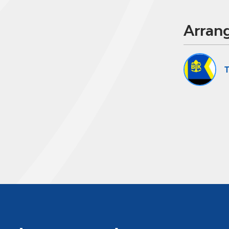
Arran
T