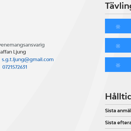
Tävlin
venemangsansvarig
taffan Ljung
s.g.t.ljung@gmail.com
0721572631
Hållti
Sista anmä
Sista efte