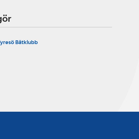
gör
yresö Båtklubb