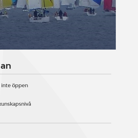
lan
 inte öppen
 kunskapsnivå