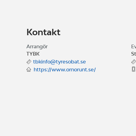
Kontakt
Arrangör
E
TYBK
S
tbkinfo@tyresobat.se
https://www.ornorunt.se/