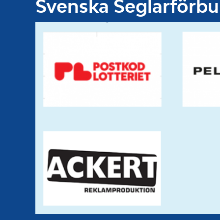
Svenska Seglarförb