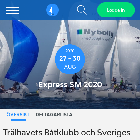
Visa
Logga in
Sailarena
sökfält
2020
27 - 30
AUG
Express SM 2020
ÖVERSIKT
DELTAGARLISTA
Trälhavets Båtklubb och Sveriges