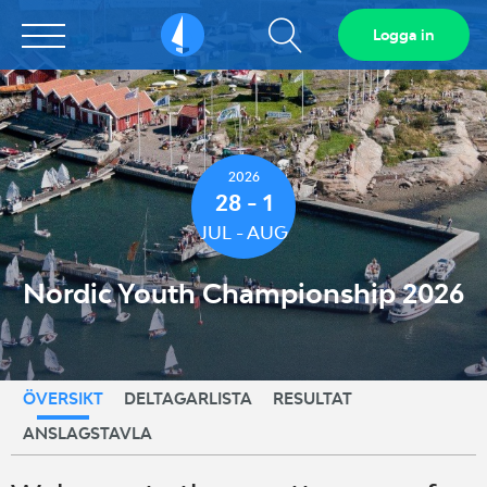
Visa
Logga in
Sailarena
sökfält
2026
28 - 1
JUL - AUG
Nordic Youth Championship 2026
ÖVERSIKT
DELTAGARLISTA
RESULTAT
ANSLAGSTAVLA