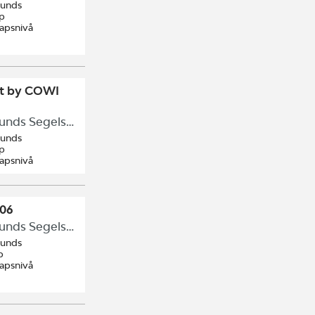
sunds
ap
kapsnivå
nt by COWI
Stenungsunds Segelsällskap
sunds
ap
kapsnivå
606
Stenungsunds Segelsällskap
sunds
p
kapsnivå