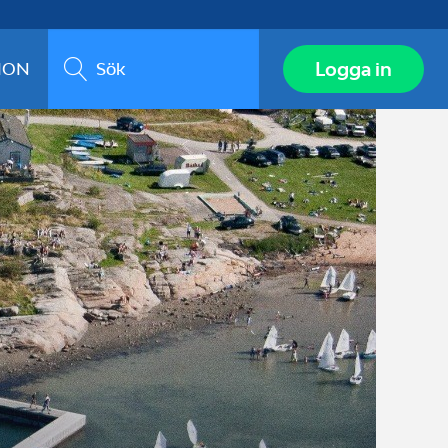
Sök
Logga in
ION