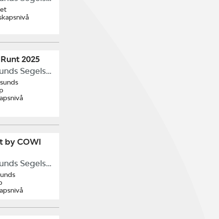
et
skapsnivå
n Runt 2025
Stenungsunds Segelsällskap
sunds
ap
kapsnivå
nt by COWI
Stenungsunds Segelsällskap
sunds
p
kapsnivå