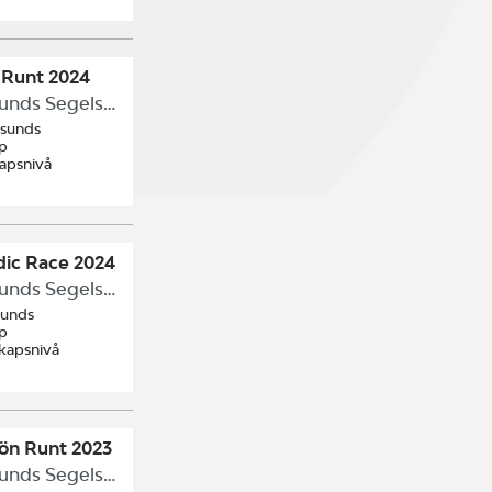
n Runt 2024
Stenungsunds Segelsällskap
sunds
ap
kapsnivå
dic Race 2024
Stenungsunds Segelsällskap
sunds
ap
kapsnivå
ön Runt 2023
Stenungsunds Segelsällskap