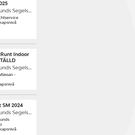
025
Stenungsunds Segelsällskap
chtservice
kapsnivå
n Runt Indoor
STÄLLD
Stenungsunds Segelsällskap
Mässan -
kapsnivå
tt SM 2024
Stenungsunds Segelsällskap
sunds
ap
kapsnivå