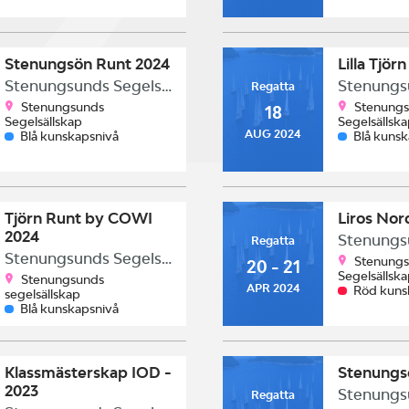
Stenungsön Runt 2024
Lilla Tjör
Stenungsunds Segelsällskap
Regatta
Stenungsunds
Stenungs
18
Segelsällskap
Segelsällsk
AUG 2024
Blå kunskapsnivå
Blå kuns
Tjörn Runt by COWI
Liros Nor
2024
Regatta
Stenungsunds Segelsällskap
Stenung
20 - 21
Segelsällsk
Stenungsunds
APR 2024
Röd kuns
segelsällskap
Blå kunskapsnivå
Klassmästerskap IOD -
Stenungs
2023
Regatta