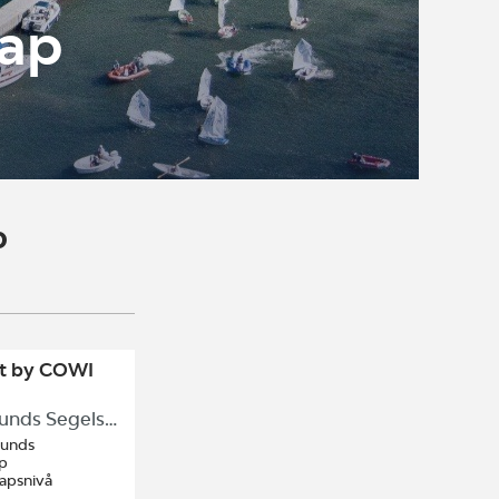
kap
p
nt by COWI
Stenungsunds Segelsällskap
sunds
ap
kapsnivå