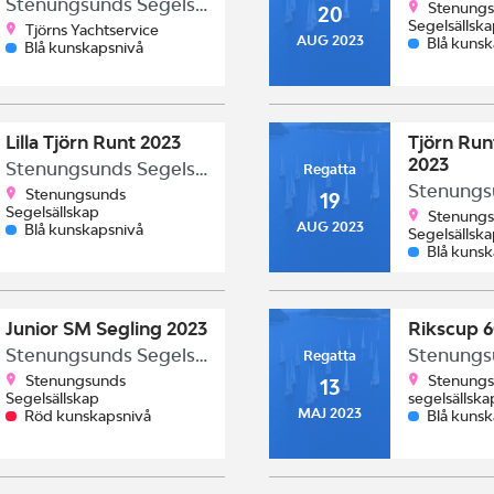
Stenungsunds Segelsällskap
Stenung
20
Segelsällsk
Tjörns Yachtservice
AUG 2023
Blå kuns
Blå kunskapsnivå
Lilla Tjörn Runt 2023
Tjörn Ru
2023
Stenungsunds Segelsällskap
Regatta
Stenungsunds
19
Segelsällskap
Stenung
AUG 2023
Blå kunskapsnivå
Segelsällsk
Blå kuns
Junior SM Segling 2023
Rikscup 
Stenungsunds Segelsällskap
Regatta
Stenungsunds
Stenung
13
Segelsällskap
segelsällska
MAJ 2023
Röd kunskapsnivå
Blå kuns