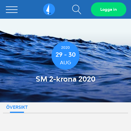
Visa
Logga in
Sailarena
sökfält
2020
29 - 30
AUG
SM 2-krona 2020
ÖVERSIKT