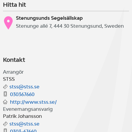
Hitta hit
Stenungsunds Segelsällskap
Stenunge allé 7, 444 30 Stenungsund, Sweden
Kontakt
Arrangör
STSS
stss@stss.se
030367660
http://www.stss.se/
Evenemangsansvarig
Patrik Johansson
stss@stss.se
0303-67660