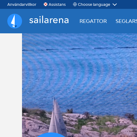
Choose language
Användarvillkor
Assistans
REGATTOR
SEGLAR
Sailarena