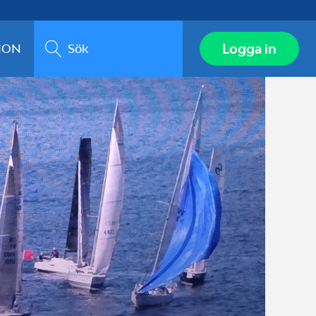
Sök
Logga in
ION