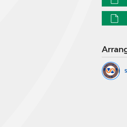
Arran
S