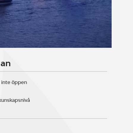
lan
 inte öppen
 kunskapsnivå