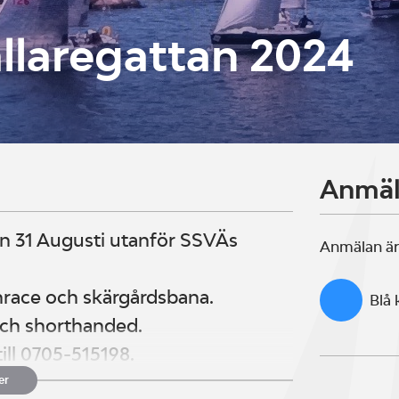
llaregattan 2024
Anmä
en 31 Augusti utanför SSVÄs
Anmälan är
.
nrace och skärgårdsbana.
Blå
 och shorthanded.
ll 0705-515198.
el nr, ev båtnamn, SRS tal, ev
er