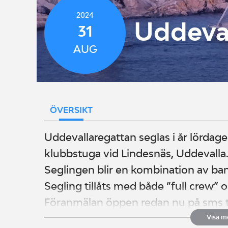
2024
Uddeva
31
AUG
ÖVERSIKT
Uddevallaregattan seglas i år lördag
klubbstuga vid Lindesnäs, Uddevalla
Seglingen blir en kombination av ba
Segling tillåts med både ”full crew”
Föranmälan öppen redan nu på sms ti
Uppge rorsman, mobil nr, båttyp, seg
Visa m