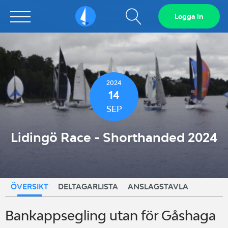
Visa
Logga in
Sailarena
sökfält
2024
14
SEP
Lidingö Race - Shorthanded 2024
ÖVERSIKT
DELTAGARLISTA
ANSLAGSTAVLA
Bankappsegling utan för Gåshaga