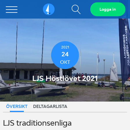
Visa
Logga in
Sailarena
sökfält
2021
24
OKT
LJS Höstlövet 2021
ÖVERSIKT
DELTAGARLISTA
LJS traditionsenliga