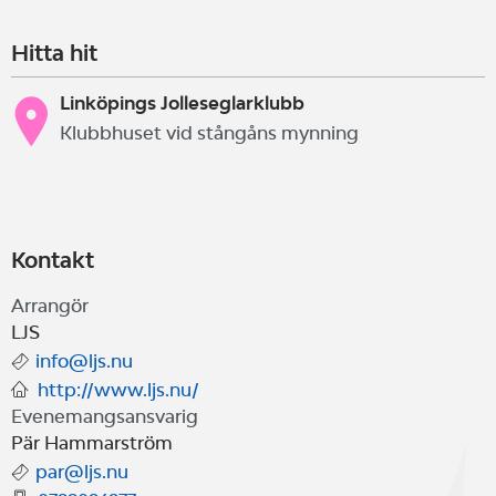
Hitta hit
Linköpings Jolleseglarklubb
Klubbhuset vid stångåns mynning
Kontakt
Arrangör
LJS
info@ljs.nu
http://www.ljs.nu/
Evenemangsansvarig
Pär Hammarström
par@ljs.nu