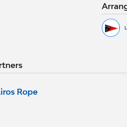
Arran
L
rtners
Liros Rope