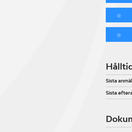
Hållti
Sista anmä
Sista efte
Doku