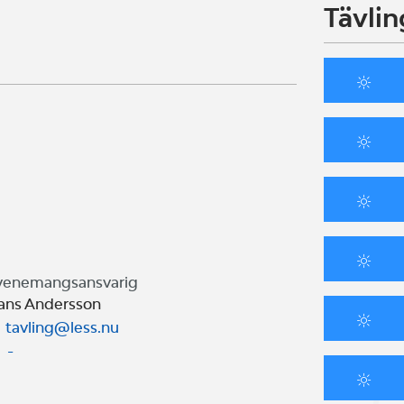
ha roligt, känna trygghet på
Tävlin
ingsupplevelse.
Optimist, Tera, Feva). Kontakta oss
venemangsansvarig
ans Andersson
tavling@less.nu
-