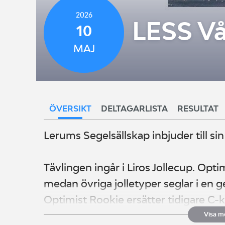
2026
LESS Vå
10
MAJ
ÖVERSIKT
DELTAGARLISTA
RESULTAT
Lerums Segelsällskap inbjuder till sin
Tävlingen ingår i Liros Jollecup. Opti
medan övriga jolletyper seglar i en 
Optimist Rookie ersätter tidigare C-kla
Rookie är en klass på grön nivå för 
Visa m