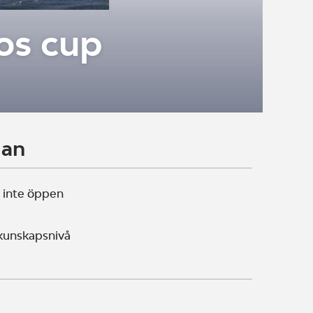
ros cup
lan
 inte öppen
 kunskapsnivå