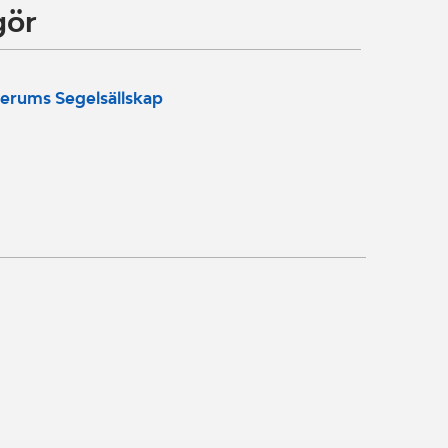
gör
erums Segelsällskap