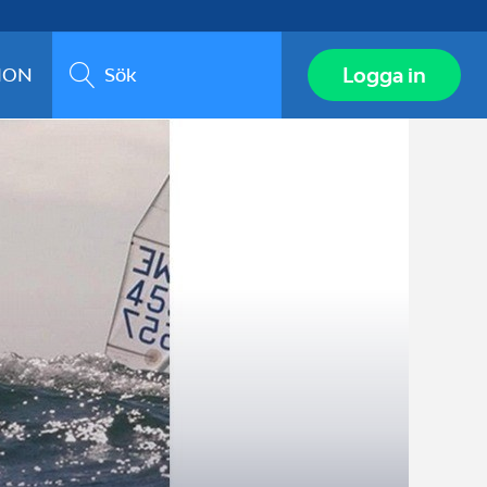
Sök
Logga in
ION