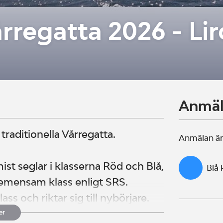
rregatta 2026 - Li
Anmä
 traditionella Vårregatta.
Anmälan är
mist seglar i klasserna Röd och Blå,
Blå
gemensam klass enligt SRS.
ss och riktar sig till nybörjare.
seglare som är nya inom
er