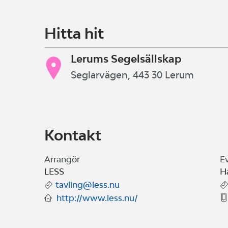
kappsegling, där fokus ligger på att 
vattnet och få en positiv första tävl
Hitta hit
Vi kan erbjuda tillhandahållna båtar (
Lerums Segelsällskap
för mer information.
Seglarvägen, 443 30 Lerum
Varmt välkomna!
Kontakt
Arrangör
E
LESS
H
tavling@less.nu
http://www.less.nu/