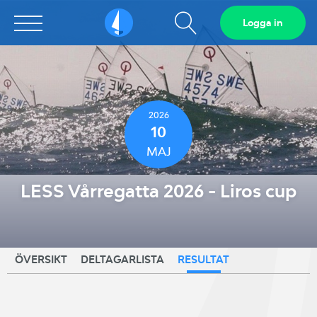
Visa
Logga in
Sailarena
sökfält
2026
10
MAJ
LESS Vårregatta 2026 - Liros cup
ÖVERSIKT
DELTAGARLISTA
RESULTAT