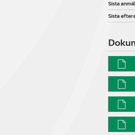
Sista anmä
Sista efte
Doku