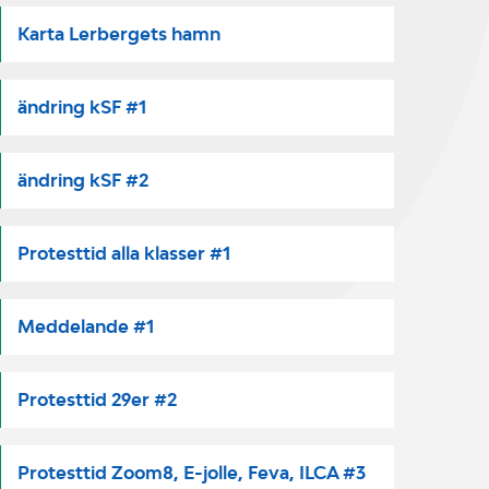
Karta Lerbergets hamn
ändring kSF #1
ändring kSF #2
Protesttid alla klasser #1
Meddelande #1
Protesttid 29er #2
Protesttid Zoom8, E-jolle, Feva, ILCA #3