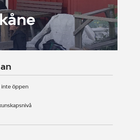
Skåne
lan
 inte öppen
 kunskapsnivå