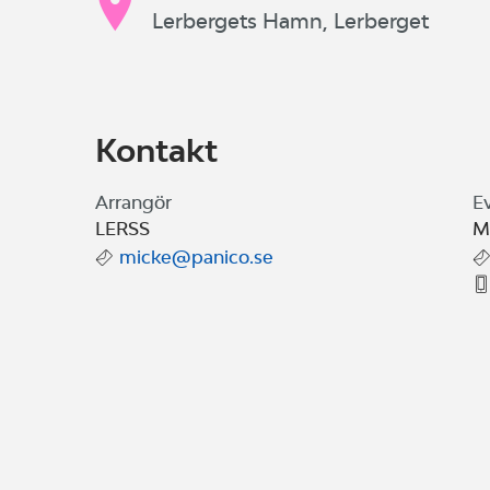
Lerbergets Hamn, Lerberget
Kontakt
Arrangör
E
LERSS
M
micke@panico.se