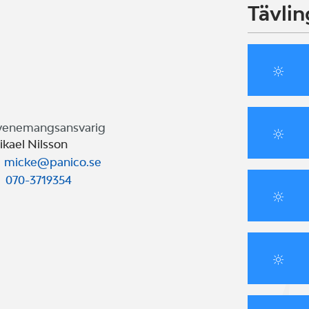
Tävlin
venemangsansvarig
ikael Nilsson
micke@panico.se
070-3719354