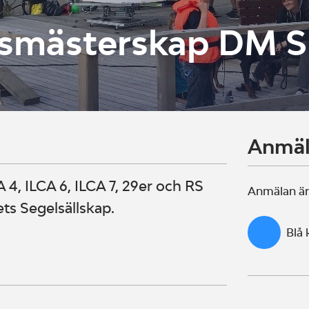
ktsmästerskap DM 
Anmä
 4, ILCA 6, ILCA 7, 29er och RS
Anmälan är
ts Segelsällskap.
Blå