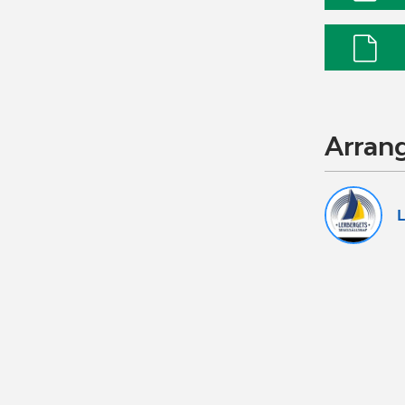
Arran
L