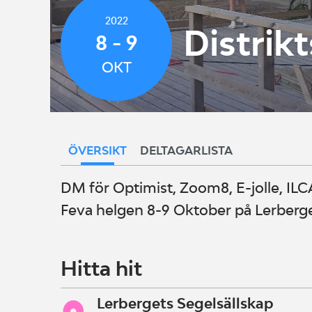
2022
Distri
8 - 9
OKT
ÖVERSIKT
DELTAGARLISTA
DM för Optimist, Zoom8, E-jolle, ILCA
Feva helgen 8-9 Oktober på Lerberge
Hitta hit
Lerbergets Segelsällskap