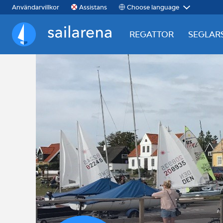
Choose language
Användarvillkor
Assistans
REGATTOR
SEGLAR
Sailarena