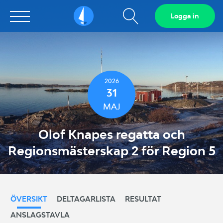
Visa
Logga in
Sailarena
sökfält
2026
31
MAJ
Olof Knapes regatta och
Regionsmästerskap 2 för Region 5
ÖVERSIKT
DELTAGARLISTA
RESULTAT
ANSLAGSTAVLA