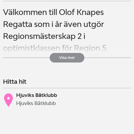
Välkommen till Olof Knapes
Regatta som i år även utgör
Regionsmästerskap 2 i
optimistklassen för Region 5.
Visa mer
Tävlingen ingår även i Liros
Hitta hit
Jollecup. Optimister seglar i
klasserna Röd och Blå, medan
Hjuviks Båtklubb
Hjuviks Båtklubb
övriga jolletyper seglar i en
gemensam klass enligt SRS.
Optimist Rookie ersätter tidigare