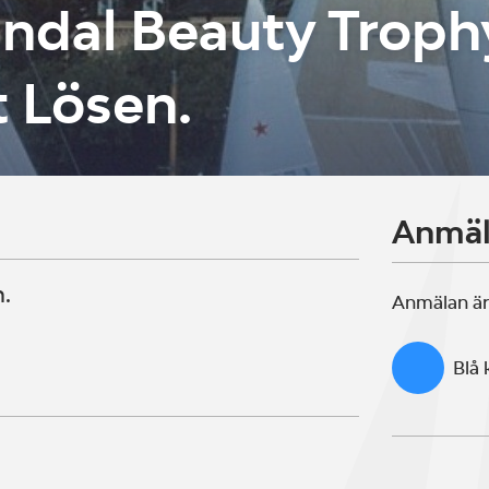
ndal Beauty Troph
 Lösen.
Anmä
n.
Anmälan är
Blå