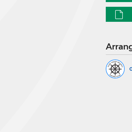
Arran
G