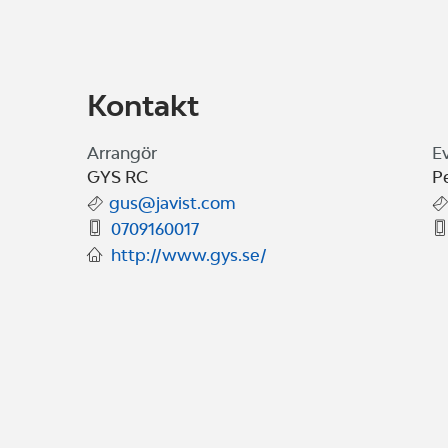
Kontakt
Arrangör
E
GYS RC
P
gus@javist.com
0709160017
http://www.gys.se/