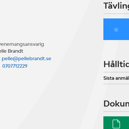
Tävlin
venemangsansvarig
elle Brandt
pelle@pellebrandt.se
Hållti
0707712229
Sista anmä
Doku