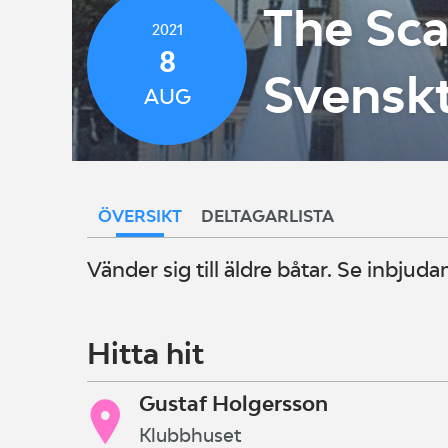
The Sca
2021
8
Svenskt
AUG
ÖVERSIKT
DELTAGARLISTA
Vänder sig till äldre båtar. Se inbjuda
Hitta hit
Gustaf Holgersson
Klubbhuset