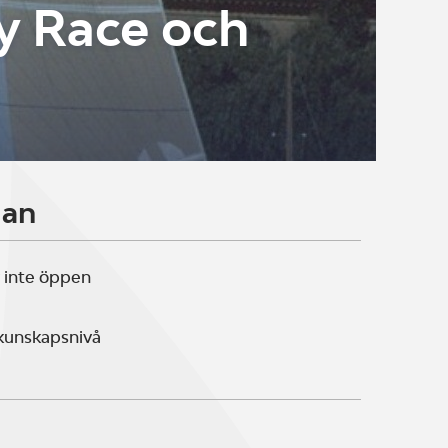
y Race och
lan
 inte öppen
 kunskapsnivå