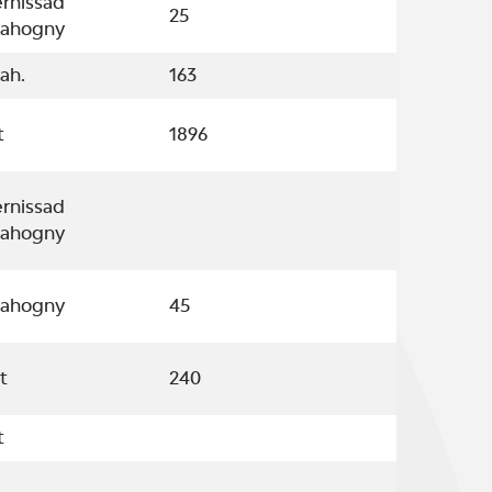
ernissad
25
ahogny
ah.
163
t
1896
ernissad
ahogny
ahogny
45
t
240
t