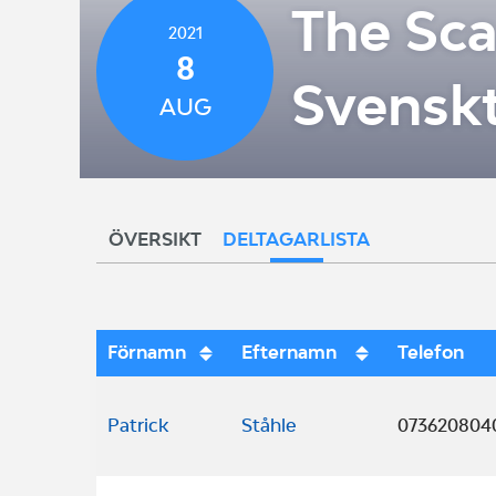
The Sca
2021
8
Svenskt
AUG
ÖVERSIKT
DELTAGARLISTA
Förnamn
Efternamn
Telefon
Patrick
Ståhle
073620804