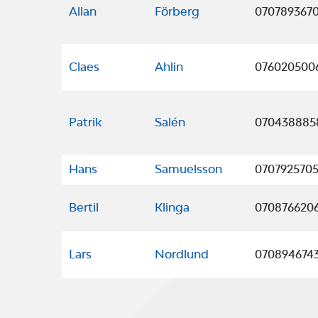
Allan
Förberg
070789367
Claes
Ahlin
076020500
Patrik
Salén
070438885
Hans
Samuelsson
070792570
Bertil
Klinga
070876620
Lars
Nordlund
070894674