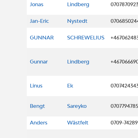
Jonas
Lindberg
070787092
Jan-Eric
Nystedt
070685024
GUNNAR
SCHREWELIUS
+46706248
Gunnar
Lindberg
+46706669
Linus
Ek
070742434
Bengt
Sareyko
070779478
Anders
Wästfelt
0709-74289