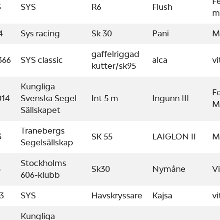
F
3
SYS
R6
Flush
m
4
Sys racing
Sk 30
Pani
M
gaffelriggad
366
SYS classic
alca
vi
kutter/sk95
Kungliga
F
014
Svenska Segel
Int 5 m
Ingunn III
M
Sällskapet
Tranebergs
3
SK 55
LAIGLON II
M
Segelsällskap
Stockholms
5
Sk30
Nymåne
Vi
606-klubb
3
SYS
Havskryssare
Kajsa
vi
Kungliga