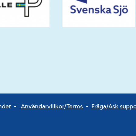
bundet -
Användarvillkor/Terms
-
Fråga/Ask supp