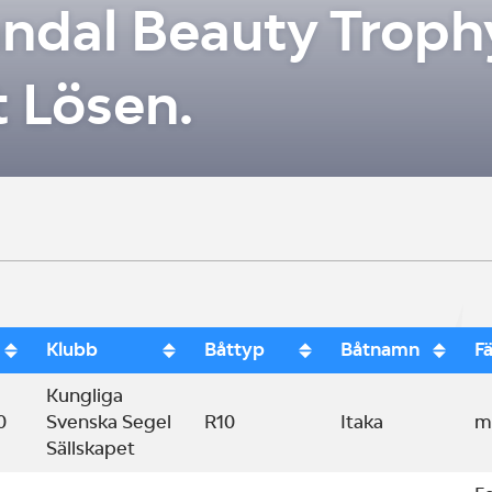
ndal Beauty Troph
 Lösen.
Klubb
Båttyp
Båtnamn
Fä
Kungliga
0
Svenska Segel
R10
Itaka
m
Sällskapet