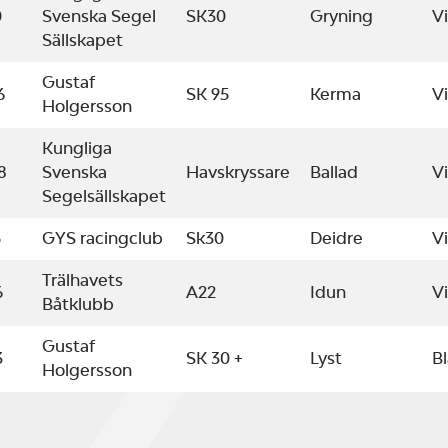
0
Svenska Segel
SK30
Gryning
Vi
Sällskapet
Gustaf
6
SK 95
Kerma
Vi
Holgersson
Kungliga
8
Svenska
Havskryssare
Ballad
Vi
Segelsällskapet
5
GYS racingclub
Sk30
Deidre
Vi
Trälhavets
6
A22
Idun
Vi
Båtklubb
Gustaf
3
SK 30 +
Lyst
Bl
Holgersson