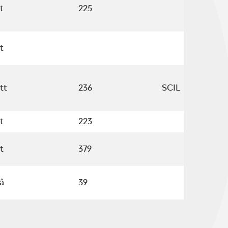
t
225
t
tt
236
SCIL
t
223
t
379
å
39