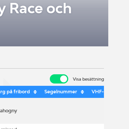
y Race och
Visa besättning
Visa besättning
rg på fribord
Segelnummer
VHF-anropssign
ahogny