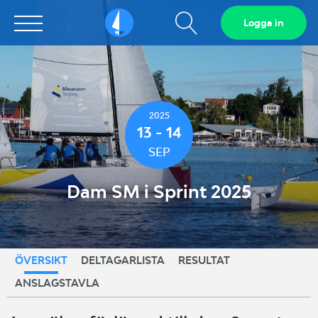
Visa
Logga in
Sailarena
sökfält
2025
13 - 14
SEP
Dam SM i Sprint 2025
ÖVERSIKT
DELTAGARLISTA
RESULTAT
ANSLAGSTAVLA