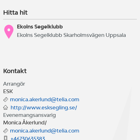
Hitta hit
Ekolns Segelklubb
Ekolns Segelklubb Skarholmsvägen Uppsala
Kontakt
Arrangör
ESK
monica.akerlund@telia.com
http://www.esksegling.se/
Evenemangsansvarig
Monica Åkerlund/
monica.akerlund@telia.com
+46730635383