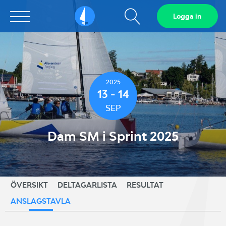
Visa
Logga in
Sailarena
sökfält
2025
13 - 14
SEP
Dam SM i Sprint 2025
ÖVERSIKT
DELTAGARLISTA
RESULTAT
ANSLAGSTAVLA