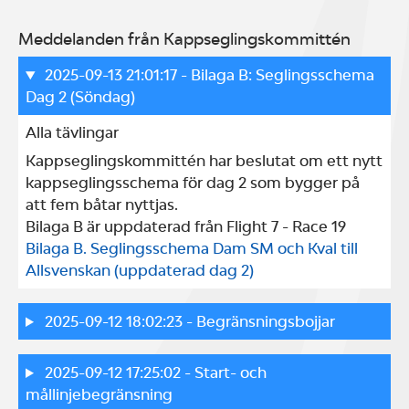
Meddelanden från Kappseglingskommittén
2025-09-13 21:01:17
- Bilaga B: Seglingsschema
Dag 2 (Söndag)
Alla tävlingar
Kappseglingskommittén har beslutat om ett nytt 
kappseglingsschema för dag 2 som bygger på 
att fem båtar nyttjas. 

Bilaga B är uppdaterad från Flight 7 - Race 19
Bilaga B. Seglingsschema Dam SM och Kval till 
Allsvenskan (uppdaterad dag 2)
2025-09-12 18:02:23
- Begränsningsbojjar
2025-09-12 17:25:02
- Start- och
mållinjebegränsning