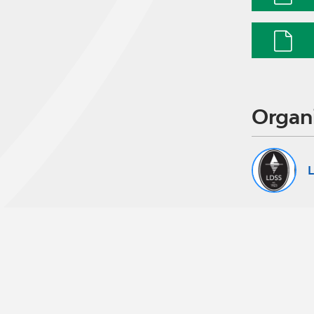
Organ
L