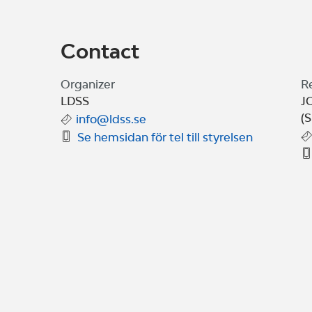
Contact
Organizer
R
LDSS
J
(S
info@ldss.se
Se hemsidan för tel till styrelsen