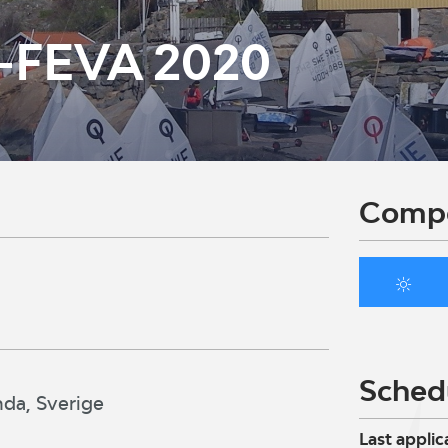
-FEVA 2020
Compe
Sched
nda, Sverige
Last applic