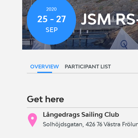
2020
JSM RS
25 - 27
SEP
OVERVIEW
PARTICIPANT LIST
Get here
Långedrags Sailing Club
Solhöjdsgatan, 426 76 Västra Frölu