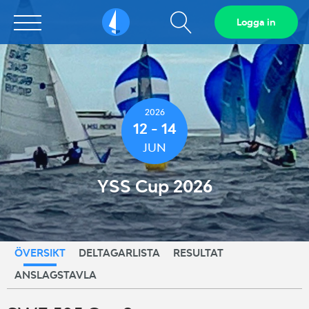
Visa
Logga in
Sailarena
sökfält
2026
12 - 14
JUN
YSS Cup 2026
ÖVERSIKT
DELTAGARLISTA
RESULTAT
ANSLAGSTAVLA