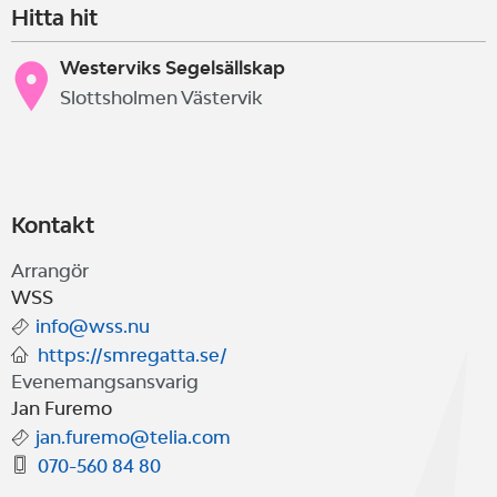
Hitta hit
Westerviks Segelsällskap
Slottsholmen Västervik
Kontakt
Arrangör
WSS
info@wss.nu
https://smregatta.se/
Evenemangsansvarig
Jan Furemo
jan.furemo@telia.com
070-560 84 80