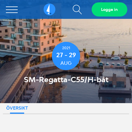
Visa
Logga in
Sailarena
sökfält
2021
27 - 29
AUG
SM-Regatta-C55/H-båt
ÖVERSIKT