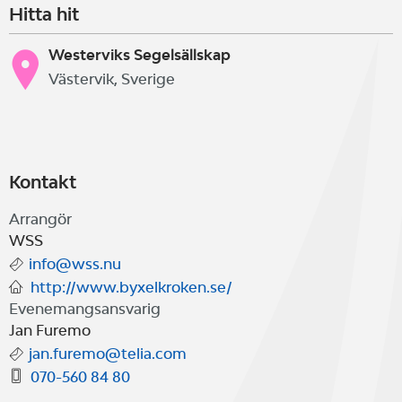
Hitta hit
Westerviks Segelsällskap
Västervik, Sverige
Kontakt
Arrangör
WSS
info@wss.nu
http://www.byxelkroken.se/
Evenemangsansvarig
Jan Furemo
jan.furemo@telia.com
070-560 84 80