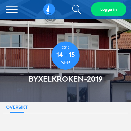
Visa
Logga in
Sailarena
sökfält
2019
14 - 15
SEP
BYXELKROKEN-2019
ÖVERSIKT