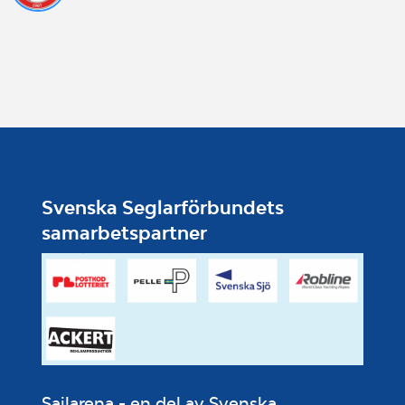
Svenska Seglarförbundets
samarbetspartner
Sailarena - en del av Svenska