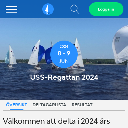
Visa
Logga in
Sailarena
sökfält
2024
8 - 9
JUN
USS-Regattan 2024
ÖVERSIKT
DELTAGARLISTA
RESULTAT
Välkommen att delta i 2024 års