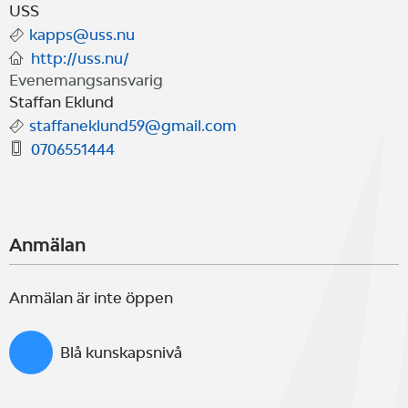
Läs vidare i inbjudan.
USS
kapps@uss.nu
http://uss.nu/
Evenemangsansvarig
Staffan Eklund
staffaneklund59@gmail.com
0706551444
Anmälan
Anmälan är inte öppen
Blå kunskapsnivå