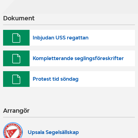
Dokument
Inbjudan USS regattan
Kompletterande seglingsföreskrifter
Protest tid söndag
Arrangör
Upsala Segelsällskap