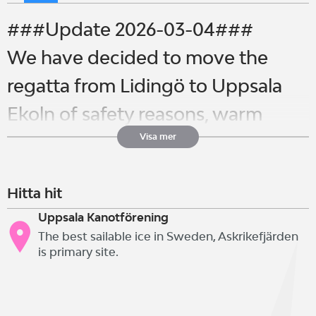
###Update 2026-03-04###
We have decided to move the
regatta from Lidingö to Uppsala
Ekoln of safety reasons, warm
weather and sea ice.
Visa mer
No other changes in the program.
Hitta hit
please follow updates.
Uppsala Kanotförening
The best sailable ice in Sweden, Askrikefjärden
is primary site.
New Welcome to the Nordic Ice
Opti Meet with the Swedish