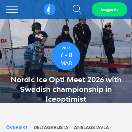
Visa
Logga in
Sailarena
sökfält
2026
7 - 8
MAR
Nordic Ice Opti Meet 2026 with
Swedish championship in
Iceoptimist
ÖVERSIKT
DELTAGARLISTA
ANSLAGSTAVLA