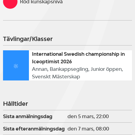
Röd kunskapsnivå
Schedule:
Tävlingar/Klasser
Saturday March 7 th
10:00-10:15 Registration
International Swedish championship in
Iceoptimist 2026
10:20 Skippers meeting
Annan, Bankappsegling, Junior öppen,
Svenskt Mästerskap
11:00 Practice races
13:00 Races
16:30 No more starts
Hålltider
Sista anmälningsdag
den 5 mars, 22:00
Sunday March 8 th
Sista efteranmälningsdag
den 7 mars, 08:00