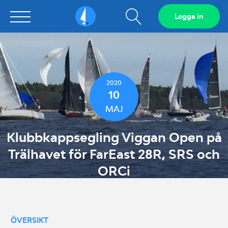
Visa
Logga in
Sailarena
sökfält
2020
10
MAJ
Klubbkappsegling Viggan Open på
Trälhavet för FarEast 28R, SRS och
ORCi
ÖVERSIKT