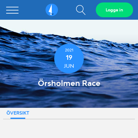
Visa
Logga in
Sailarena
sökfält
2021
19
JUN
Örsholmen Race
ÖVERSIKT