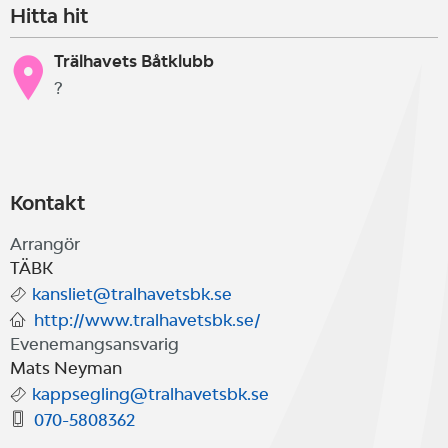
Hitta hit
Trälhavets Båtklubb
?
Kontakt
Arrangör
TÄBK
kansliet@tralhavetsbk.se
http://www.tralhavetsbk.se/
Evenemangsansvarig
Mats Neyman
kappsegling@tralhavetsbk.se
070-5808362