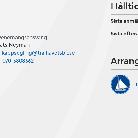
Hållti
Sista anmä
Sista efte
venemangsansvarig
ats Neyman
kappsegling@tralhavetsbk.se
Arran
070-5808362
T