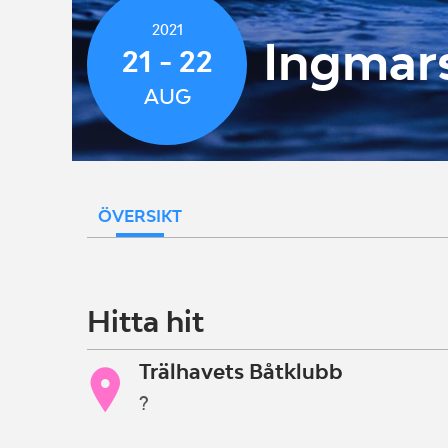
2021
Ingmar
21 - 22
AUG
ÖVERSIKT
Hitta hit
Trälhavets Båtklubb
?