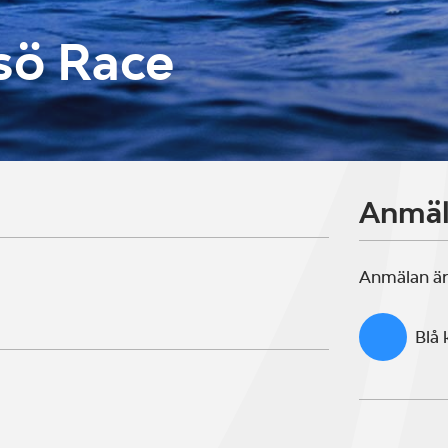
sö Race
Anmä
Anmälan är
Blå