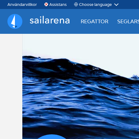
Choose language
Användarvillkor
Assistans
REGATTOR
SEGLAR
Sailarena