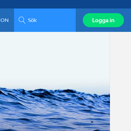
Sök
Logga in
ION