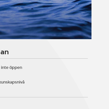
lan
 inte öppen
 kunskapsnivå