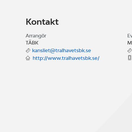
Kontakt
Arrangör
E
TÄBK
M
kansliet@tralhavetsbk.se
http://www.tralhavetsbk.se/