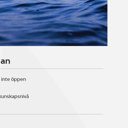
lan
 inte öppen
 kunskapsnivå