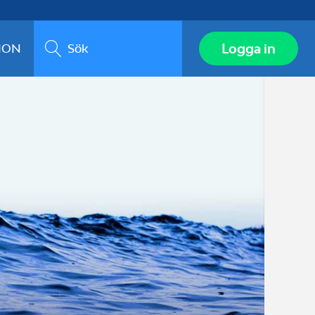
Sök
Logga in
ION