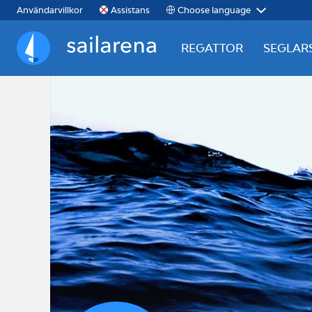
Choose language
Användarvillkor
Assistans
REGATTOR
SEGLAR
Sailarena