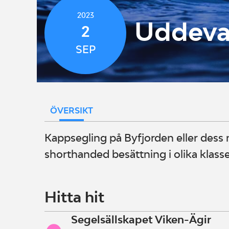
2023
Uddeval
2
SEP
ÖVERSIKT
Kappsegling på Byfjorden eller dess 
shorthanded besättning i olika klasse
Hitta hit
Segelsällskapet Viken-Ägir