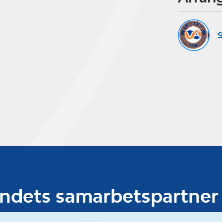
S
undets samarbetspartner