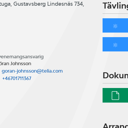
Tävlin
tuga, Gustavsberg Lindesnäs 734,
venemangsansvarig
öran Johnsson
goran-johnsson@telia.com
Doku
+46701711367
Arran