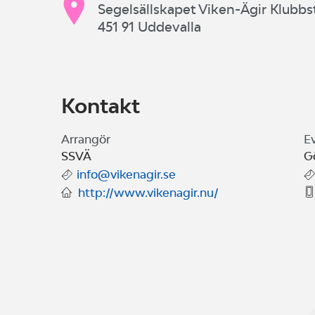
Segelsällskapet Viken-Ägir Klubbs
451 91 Uddevalla
Kontakt
Arrangör
E
SSVÄ
G
info@vikenagir.se
http://www.vikenagir.nu/