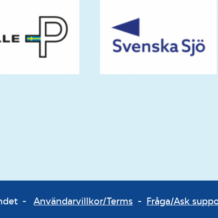
bundet -
Användarvillkor/Terms
-
Fråga/Ask supp