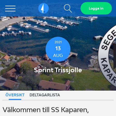
Visa
Logga in
Sailarena
sökfält
2021
13
AUG
Sprint Trissjolle
ÖVERSIKT
DELTAGARLISTA
Välkommen till SS Kaparen,