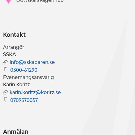
Gottskärsvägen 180
Kontakt
Arrangör
SSKA
info@sskaparen.se
0300-61290
Evenemangsansvarig
Karin Koritz
karin.koritz@koritz.se
0709570057
Anmälan