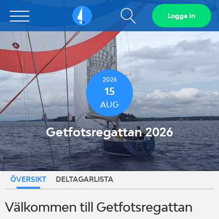
Visa
Logga in
Sailarena
sökfält
2026
15
AUG
Getfotsregattan 2026
ÖVERSIKT
DELTAGARLISTA
Välkommen till Getfotsregattan