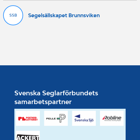
och gäster är med på kräftskivan!
Segelsällskapet Brunnsviken
SSB
Svenska Seglarförbundets
samarbetspartner