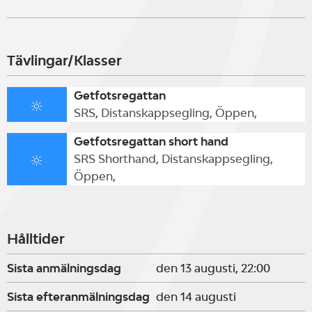
Frågor kring dessa seglingar så
Tävlingar/Klasser
ring Andreas Lindmark 0702128579‬
Getfotsregattan
eller Philip Werner 0727242781 så
SRS, Distanskappsegling, Öppen,
förklarar vi. Eller epost till
Getfotsregattan short hand
SRS Shorthand, Distanskappsegling,
getfotenregattan@ssb.nu
Öppen,
Deltagaravgift är 300 kr per båt.
Hålltider
Sista anmälningsdag
den 13 augusti, 22:00
Betala till Bankgiro: 110-1161 eller
Sista efteranmälningsdag
den 14 augusti
Swish: 1231310754