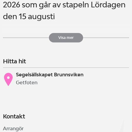
2026 som går av stapeln Lördagen
den 15 augusti
Start. 10:00
Visa mer
Hitta hit
För anmälan på - glöm inte att
ange båtmodell och SRS tal med
Segelsällskapet Brunnsviken
Getfoten
eller utan flygande segel. Avdrag
flygande segel ej tillåtet efter
Onsdag 13:e augusti.
Kontakt
Arrangör