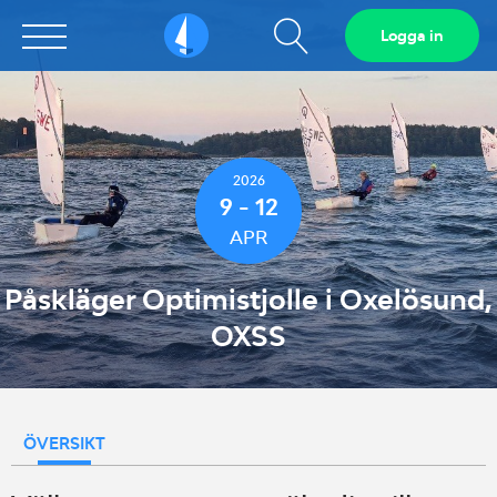
Visa
Logga in
Sailarena
sökfält
2026
9 - 12
APR
Påskläger Optimistjolle i Oxelösund,
OXSS
ÖVERSIKT