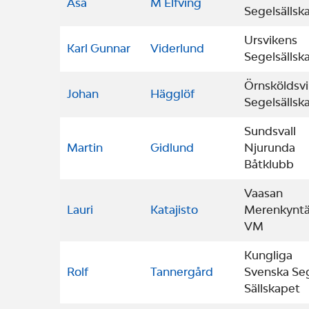
Åsa
M Elfving
Segelsällsk
Ursvikens
Karl Gunnar
Viderlund
Segelsällsk
Örnsköldsvi
Johan
Hägglöf
Segelsällsk
Sundsvall
Martin
Gidlund
Njurunda
Båtklubb
Vaasan
Lauri
Katajisto
Merenkyntä
VM
Kungliga
Rolf
Tannergård
Svenska Se
Sällskapet