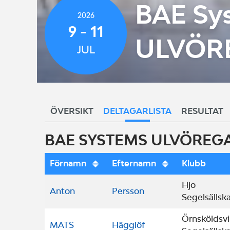
BAE S
2026
9 - 11
ULVÖR
JUL
ÖVERSIKT
DELTAGARLISTA
RESULTAT
BAE SYSTEMS ULVÖREGA
Förnamn
Efternamn
Klubb
Hjo
Anton
Persson
Segelsällsk
Örnsköldsvi
MATS
Hägglöf