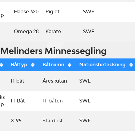
Hanse 320
Piglet
SWE
ap
Omega 28
Karate
SWE
elinders Minnessegling
Båttyp
Båtnamn
Nationsbeteckning
If-båt
Åreskutan
SWE
ks
H-Båt
H-båten
SWE
ap
X-95
Stardust
SWE