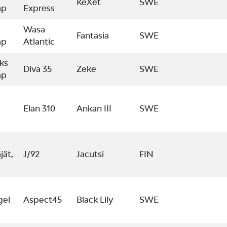
KeXet
SWE
ap
Express
Wasa
Fantasia
SWE
ap
Atlantic
ks
Diva 35
Zeke
SWE
ap
Elan 310
Ankan III
SWE
jät,
J/92
Jacutsi
FIN
gel
Aspect45
Black Lily
SWE