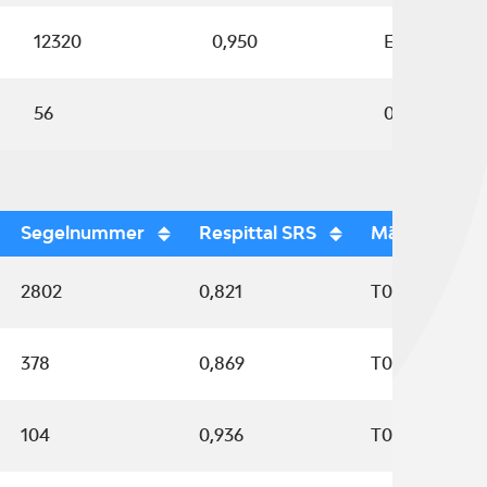
12320
0,950
E9857
56
0.857 SH
Segelnummer
Respittal SRS
Mätbrev
2802
0,821
T0312
378
0,869
T0294
104
0,936
T0693 SH