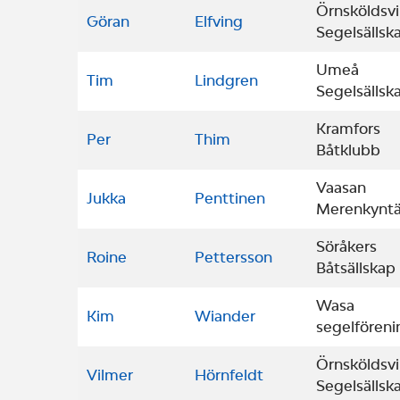
Örnsköldsvi
Göran
Elfving
Segelsällsk
Umeå
Tim
Lindgren
Segelsällsk
Kramfors
Per
Thim
Båtklubb
Vaasan
Jukka
Penttinen
Merenkyntä
Söråkers
Roine
Pettersson
Båtsällskap
Wasa
Kim
Wiander
segelföreni
Örnsköldsvi
Vilmer
Hörnfeldt
Segelsällsk