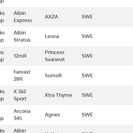
ap
ks
Albin
AXZA
SWE
ap
Express
ks
Albin
Leona
SWE
ap
Stratus
ns
Princess
12mR
SWE
ap
Svanevit
Fareast
SumoR
SWE
28R
ks
X 362
Xtra Thyme
SWE
ap
Sport
Arcona
Agnes
SWE
ap
345
ks
Albin