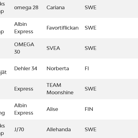
ks
omega 28
Cariana
SWE
ap
Albin
Favortiflickan
SWE
ap
Express
OMEGA
SVEA
SWE
30
Dehler 34
Norberta
FI
jät
TEAM
Express
SWE
Moonshine
Albin
Alise
FIN
ng
Express
ks
J/70
Allehanda
SWE
ap