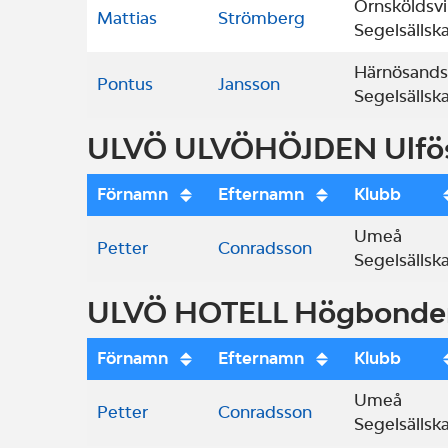
Örnsköldsvi
Mattias
Strömberg
Segelsällsk
Härnösands
Pontus
Jansson
Segelsällsk
ULVÖ ULVÖHÖJDEN Ulfös
Förnamn
Efternamn
Klubb
Umeå
Petter
Conradsson
Segelsällsk
ULVÖ HOTELL Högbonde
Förnamn
Efternamn
Klubb
Umeå
Petter
Conradsson
Segelsällsk