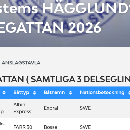
ystems HÄGGLUND
EGATTAN 2026
ANSLAGSTAVLA
TTAN ( SAMTLIGA 3 DELSEGLI
Båttyp
Båtnamn
Nationsbeteckning
Albin
Expral
SWE
ap
Express
ks
FARR 30
Bosse
SWE