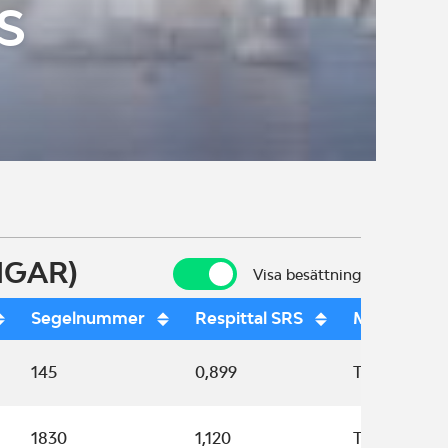
S
NGAR)
Visa besättning
Visa besättning
Segelnummer
Respittal SRS
Mätbrev
145
0,899
T0191
1830
1,120
T0199