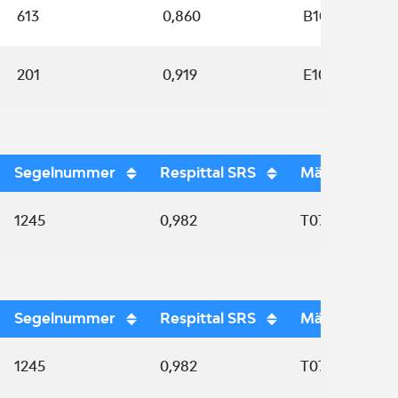
613
0,860
B10122
201
0,919
E10167
Segelnummer
Respittal SRS
Mätbrev
1245
0,982
T0721
Segelnummer
Respittal SRS
Mätbrev
1245
0,982
T0721