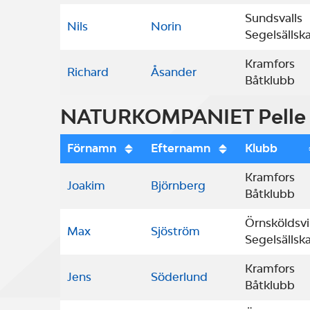
Sundsvalls
Nils
Norin
Segelsällsk
Kramfors
Richard
Åsander
Båtklubb
NATURKOMPANIET Pelle M
Förnamn
Efternamn
Klubb
Kramfors
Joakim
Björnberg
Båtklubb
Örnsköldsvi
Max
Sjöström
Segelsällsk
Kramfors
Jens
Söderlund
Båtklubb