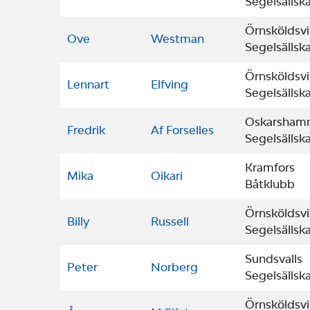
Segelsällsk
Örnsköldsvi
Ove
Westman
Segelsällsk
Örnsköldsvi
Lennart
Elfving
Segelsällsk
Oskarsham
Fredrik
Af Forselles
Segelsällsk
Kramfors
Mika
Oikari
Båtklubb
Örnsköldsvi
Billy
Russell
Segelsällsk
Sundsvalls
Peter
Norberg
Segelsällsk
Örnsköldsvi