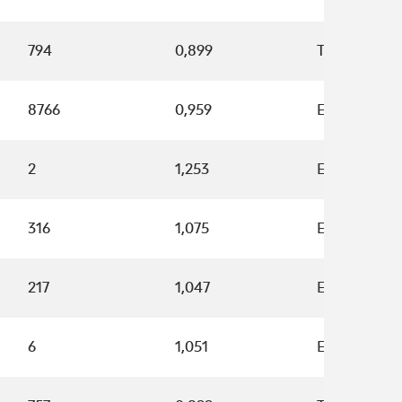
794
0,899
T0191
8766
0,959
E5341
2
1,253
E8531
316
1,075
E9044
217
1,047
E5946
6
1,051
E7646