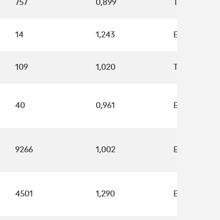
757
0,899
T0191
14
1,243
E4724
109
1,020
T0153
40
0,961
E6879
9266
1,002
E8876
4501
1,290
E8555