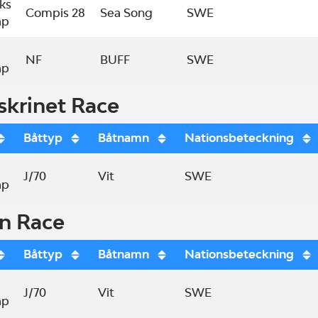
ks
Compis 28
Sea Song
SWE
ap
NF
BUFF
SWE
ap
krinet Race
Båttyp
Båtnamn
Nationsbeteckning
J/70
Vit
SWE
ap
n Race
Båttyp
Båtnamn
Nationsbeteckning
J/70
Vit
SWE
ap