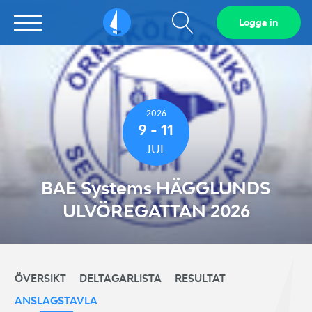
Visa
Logga in
Sailarena
sökfält
2026
9 - 11
JUL
BAE Systems HÄGGLUNDS
ULVÖREGATTAN 2026
ÖVERSIKT
DELTAGARLISTA
RESULTAT
ANSLAGSTAVLA