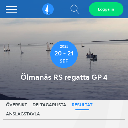
Visa
Logga in
Sailarena
sökfält
2025
20 - 21
SEP
Ölmanäs RS regatta GP 4
ÖVERSIKT
DELTAGARLISTA
RESULTAT
ANSLAGSTAVLA